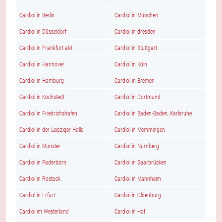
Cardiol in Berlin
Cardiol in München
Cardiol in Düsseldorf
Cardiol in dresden
Cardiol in Frankfurt aM
Cardiol in Stuttgart
Cardiol in Hannover
Cardiol in Köln
Cardiol in Hamburg
Cardiol in Bremen
Cardiol in Kochstedt
Cardiol in Dortmund
Cardiol in Friedrichshafen
Cardiol in Baden-Baden, Karlsruhe
Cardiol in der Leipziger Halle
Cardiol in Memmingen
Cardiol in Münster
Cardiol in Nürnberg
Cardiol in Paderborn
Cardiol in Saarbrücken
Cardiol in Rostock
Cardiol in Mannheim
Cardiol in Erfurt
Cardiol in Oldenburg
Cardiol im Westerland
Cardiol in Hof