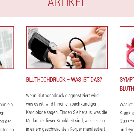
ARTIKEL
BLUTHOCHDRUCK – WAS IST DAS?
SYMP
BLUT
Wenn Bluthochdruck diagnostiziert wird -
was es ist, wird Ihnen ein sachkundiger
ann ein
Was ist
Kardiologe sagen. Finden Sie heraus, was die
en.
Krankhe
Merkmale dieser Krankheit sind, wie sie sich
ion der
Klassif
in einem geschwächten Körper manifestiert
enten so
und Sy