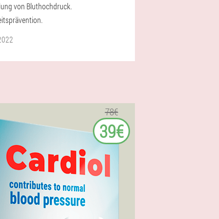
ung von Bluthochdruck.
itsprävention.
2022
78€
39€