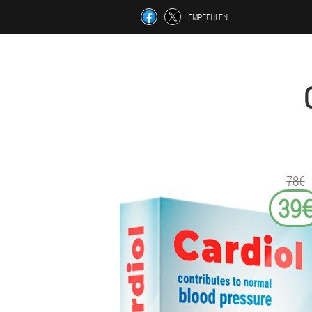
EMPFEHLEN
78€
39