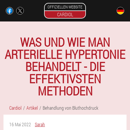
OFFIZIELLEN WEBSITE
CARDIOL
WAS UND WIE MAN
ARTERIELLE HYPERTONIE
BEHANDELT - DIE
EFFEKTIVSTEN
METHODEN
Cardiol
Artikel
Behandlung von Bluthochdruck
16 Mai 2022
Sarah