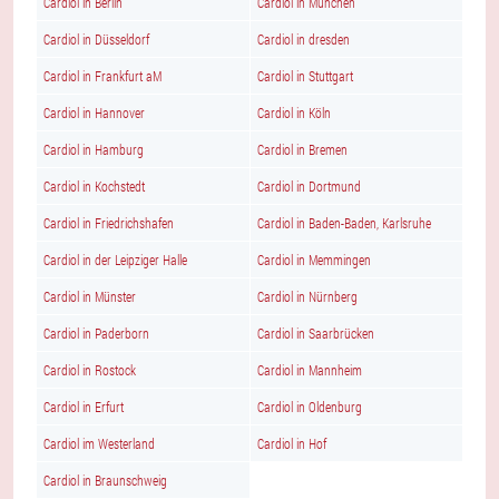
Cardiol in Berlin
Cardiol in München
Cardiol in Düsseldorf
Cardiol in dresden
Cardiol in Frankfurt aM
Cardiol in Stuttgart
Cardiol in Hannover
Cardiol in Köln
Cardiol in Hamburg
Cardiol in Bremen
Cardiol in Kochstedt
Cardiol in Dortmund
Cardiol in Friedrichshafen
Cardiol in Baden-Baden, Karlsruhe
Cardiol in der Leipziger Halle
Cardiol in Memmingen
Cardiol in Münster
Cardiol in Nürnberg
Cardiol in Paderborn
Cardiol in Saarbrücken
Cardiol in Rostock
Cardiol in Mannheim
Cardiol in Erfurt
Cardiol in Oldenburg
Cardiol im Westerland
Cardiol in Hof
Cardiol in Braunschweig