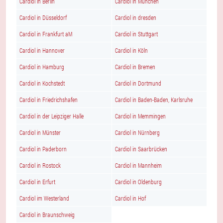
Cardiol in Berlin
Cardiol in München
Cardiol in Düsseldorf
Cardiol in dresden
Cardiol in Frankfurt aM
Cardiol in Stuttgart
Cardiol in Hannover
Cardiol in Köln
Cardiol in Hamburg
Cardiol in Bremen
Cardiol in Kochstedt
Cardiol in Dortmund
Cardiol in Friedrichshafen
Cardiol in Baden-Baden, Karlsruhe
Cardiol in der Leipziger Halle
Cardiol in Memmingen
Cardiol in Münster
Cardiol in Nürnberg
Cardiol in Paderborn
Cardiol in Saarbrücken
Cardiol in Rostock
Cardiol in Mannheim
Cardiol in Erfurt
Cardiol in Oldenburg
Cardiol im Westerland
Cardiol in Hof
Cardiol in Braunschweig