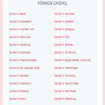
KÖNNEN CARDIOL
Cardiol in Berlin
Cardiol in München
Cardiol in Düsseldorf
Cardiol in dresden
Cardiol in Frankfurt aM
Cardiol in Stuttgart
Cardiol in Hannover
Cardiol in Köln
Cardiol in Hamburg
Cardiol in Bremen
Cardiol in Kochstedt
Cardiol in Dortmund
Cardiol in Friedrichshafen
Cardiol in Baden-Baden, Karlsruhe
Cardiol in der Leipziger Halle
Cardiol in Memmingen
Cardiol in Münster
Cardiol in Nürnberg
Cardiol in Paderborn
Cardiol in Saarbrücken
Cardiol in Rostock
Cardiol in Mannheim
Cardiol in Erfurt
Cardiol in Oldenburg