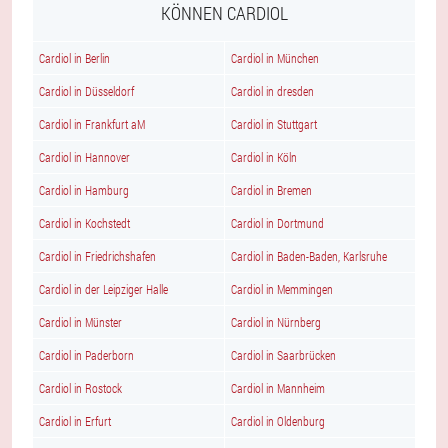
KÖNNEN CARDIOL
Cardiol in Berlin
Cardiol in München
Cardiol in Düsseldorf
Cardiol in dresden
Cardiol in Frankfurt aM
Cardiol in Stuttgart
Cardiol in Hannover
Cardiol in Köln
Cardiol in Hamburg
Cardiol in Bremen
Cardiol in Kochstedt
Cardiol in Dortmund
Cardiol in Friedrichshafen
Cardiol in Baden-Baden, Karlsruhe
Cardiol in der Leipziger Halle
Cardiol in Memmingen
Cardiol in Münster
Cardiol in Nürnberg
Cardiol in Paderborn
Cardiol in Saarbrücken
Cardiol in Rostock
Cardiol in Mannheim
Cardiol in Erfurt
Cardiol in Oldenburg