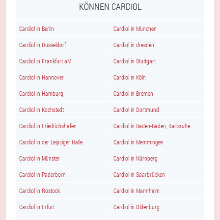
KÖNNEN CARDIOL
Cardiol in Berlin
Cardiol in München
Cardiol in Düsseldorf
Cardiol in dresden
Cardiol in Frankfurt aM
Cardiol in Stuttgart
Cardiol in Hannover
Cardiol in Köln
Cardiol in Hamburg
Cardiol in Bremen
Cardiol in Kochstedt
Cardiol in Dortmund
Cardiol in Friedrichshafen
Cardiol in Baden-Baden, Karlsruhe
Cardiol in der Leipziger Halle
Cardiol in Memmingen
Cardiol in Münster
Cardiol in Nürnberg
Cardiol in Paderborn
Cardiol in Saarbrücken
Cardiol in Rostock
Cardiol in Mannheim
Cardiol in Erfurt
Cardiol in Oldenburg